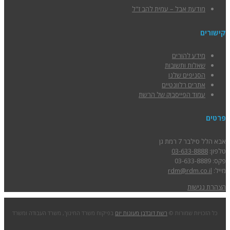
מודעת אבל – עמית להב ז"ל
קישורים
מידע להורים
שאלות ותשובות
הסניפים שלנו
אתרים רלוונטיים
עמוד הפייסבוק של הרשת
פרטים
אבא הלל סילבר 7 רמת גן
טלפון:
03-633-8888
פקס: 03-633-8889
מייל:
rdm@rdm.co.il
הצהרת נגישות
כל הזכויות שמורות ©
רשת דובדבן מעונות יום
בפיקוח משרד החינוך, משרד העבודה ומשרד