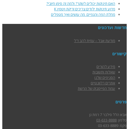
האם תינוקות יכולים לשקר? ולמה זה סימן חיובי?
מדוע תינוקות ילודים צריכים זריקת ויטמין K
מחלת הפה והגפיים: מה עושים ואיך מטפלים
חדשות ועדכונים
מודעת אבל – עמית להב ז"ל
קישורים
מידע להורים
שאלות ותשובות
הסניפים שלנו
אתרים רלוונטיים
עמוד הפייסבוק של הרשת
פרטים
אבא הלל סילבר 7 רמת גן
טלפון:
03-633-8888
פקס: 03-633-8889