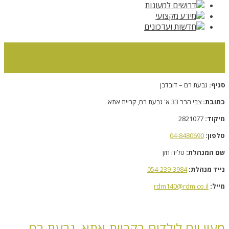
דרושים למעונות
מידע מקצועי
חדשות ועדכונים
מעון יום בקריית אתא – גבעת רם
סניף:
גבעת רם – דובדבן
ראשי
»
מעון יום בקריית אתא – גבעת רם
כתובת:
צבי הרר 33 א' גבעת רם, קריית אתא
מיקוד:
2821077
טלפון:
04-8480690
שם המנהלת:
טליה חזן
נייד מנהלת:
054-239-3984
מייל:
rdm140@rdm.co.il
מעון יום לילדים בקריית אתא, גבעת רם –