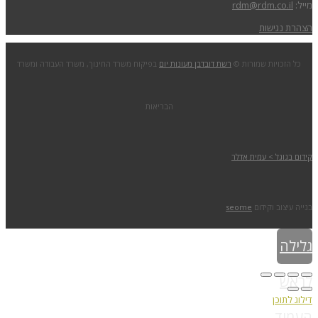
מייל:
rdm@rdm.co.il
הצהרת נגישות
כל הזכויות שמורות ©
רשת דובדבן מעונות יום
בפיקוח משרד החינוך, משרד העבודה ומשרד
הבריאות
קידום בגוגל > עמית אדלר
בנייה עיצוב וקידום
seome
גלילה
לראש
דילוג לתוכן
העמוד