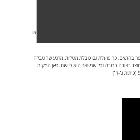
נרגטיים יותר שדורשים השקעה והכוונה. טבלת התנהגות או
ת ולמנוע התנהגויות לא רצויות. ניתן ורצוי לתגמל את
פר בהתאם, כך פועלת גם טבלת מטלות. מרגע שהטבלה
וצג בצורה ברורה וכל שנשאר הוא ליישם. כאן המקום