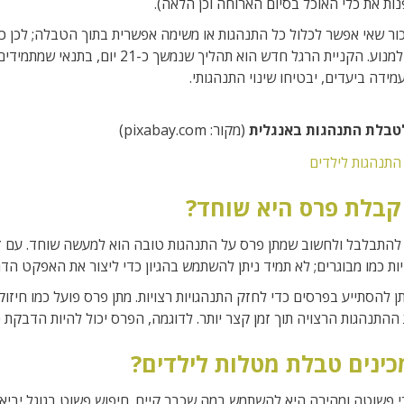
נות את כלי האוכל בסיום הארוחה וכן הלאה).
ור שאי אפשר לכלול כל התנהגות או משימה אפשרית בתוך הטבלה; לכן כ
מידה ביעדים, יבטיחו שינוי התנהגותי.
טבלת התנהגות באנגלית
(מקור: pixabay.com)
קבלת פרס היא שוחד?
להתבלבל ולחשוב שמתן פרס על התנהגות טובה הוא למעשה שוחד. עם זא
ות כמו מבוגרים; לא תמיד ניתן להשתמש בהגיון כדי ליצור את האפקט הדר
ן להסתייע בפרסים כדי לחזק התנהגויות רצויות. מתן פרס פועל כמו חיזוק ח
 ההתנהגות הרצויה תוך זמן קצר יותר. לדוגמה, הפרס יכול להיות הדבקת
כינים טבלת מטלות לילדים?
 פשוטה ומהירה היא להשתמש במה שכבר קיים. חיפוש פשוט בגוגל יביא 