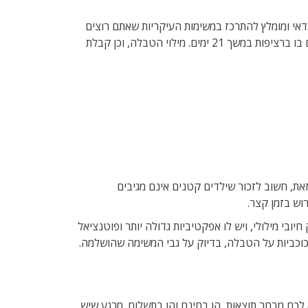
דאי ומומלץ להתרכז במשימות העיקריות שאתם רוצים
לחזק או למנוע. הקניית הרגל חדש הוא תהליך שנמשך כ-21 יום, בתנאי שמתמידים בו ברציפות במשך 21 ימים. מילוי הטבלה, וכן קבלת
ת, חשוב לזכור שילדים קטנים אינם מגיבים
וש בזמן קצר.
יובי מילולי, ויש לו אפקטיביות גדולה יותר ופוטנציאל
 כוכביות על הטבלה, בדיוק על גבי המשימה שהושלמה.
לכם מבחר תוצאות, הן בחינם והן בתשלום. מרגע שיש