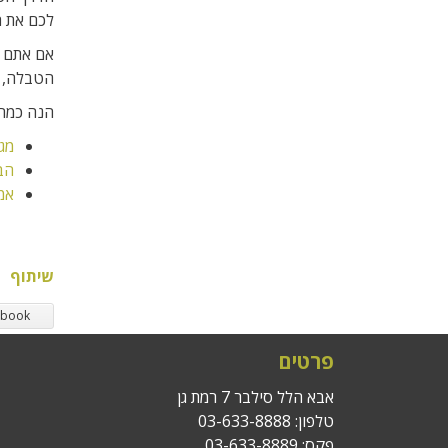
לכם את ה
אם אתם ב
הטבלה, י
הנה כמה 
מג
הב
אמז
שיתוף
ebook
פרטים
אבא הלל סילבר 7 רמת גן
טלפון:
03-633-8888
פקס: 03-633-8889