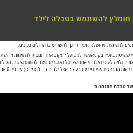
ת, וליצור הרגלים חיוביים שיושרשו גם בטווח הארוך.
 מומלץ להשתמש בטבלה לילד
ילדה אופי ומזג שונה. יש ילדים רגועים וקלים יותר לחינוך, ויש ילדים א
ת לילדים היא כלי חינוכי יעיל ביותר, המאפשר לנו לחזק התנהגויות רצויו
אם למשימות שהושלמו, ועל ידי כך להשריש בו הרגלים נכונים.
י ששיטת ביופידבק מאפשר למטופל לעקוב אחר תגובתו למשימות ולהשת
ורה גלויה לעיני הילד, ולאחר שקיבל הסברים כיצד להשתמש בה, הכול מ
התנהגות אפקטיביות בעיקר אצל ילדים בני 3 (גיל גן) עד גיל 8 או 9 (כיתות ג'-ד').
ל טבלת התנהגות