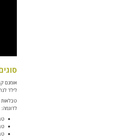
סוגים
אומנם קו
לילד לנה
טבלאות י
לדוגמה:
טב
טב
טב