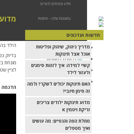
התנהגויו
מידע וטפסים להורים
מדוע
במעונות שלנו – תמונות
לכל ילד ו
דבר ההורים – המלצות מהרשת
חדשות ועדכונים
טבלת מטלו
הילד בהת
מדריך גיהוק, שיהוק ופליטות
מצא מעון
אוכל אצל תינוקות
בדיוק כפ
דרושים למעונות
מונחת בצ
קשיי למידה: איך לזהות סימנים
לציין שטבלאות 
מידע מקצועי
ולעזור לילד
חדשות ועדכונים
האם תינוקות יכולים לשקר? ולמה
הדגמה ש
זה סימן חיובי?
מדוע תינוקות ילודים צריכים
זריקת ויטמין K
מחלת הפה והגפיים: מה עושים
ואיך מטפלים