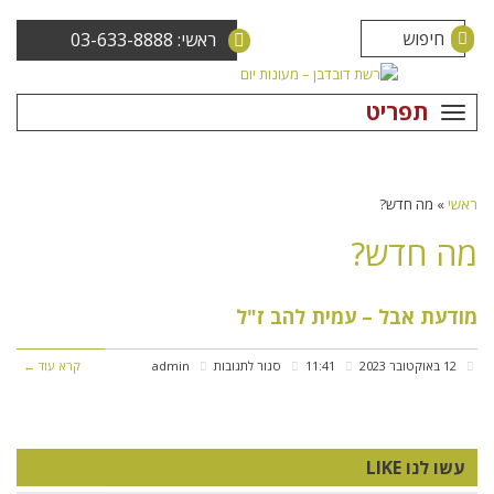
ראשי: 03-633-8888
תפריט
ראשי
»
מה חדש?
מה חדש?
מודעת אבל – עמית להב ז"ל
על
12 באוקטובר 2023
11:41
סגור לתגובות
admin
קרא עוד ←
מודעת
אבל
עשו לנו LIKE
–