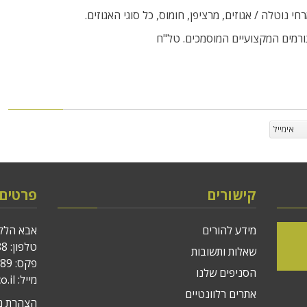
 נוטלה / אגוזים, מרציפן, חומוס, כל סוגי האגוזים.
גורמים המקצועיים המוסמכים. טל"ח
אימייל
קישורים
פרטים
מידע להורים
אבא הלל סילב
טלפון:
88
שאלות ותשובות
פקס: 03-633-8889
הסניפים שלנו
מייל:
.il
אתרים רלוונטיים
הצהרת נג