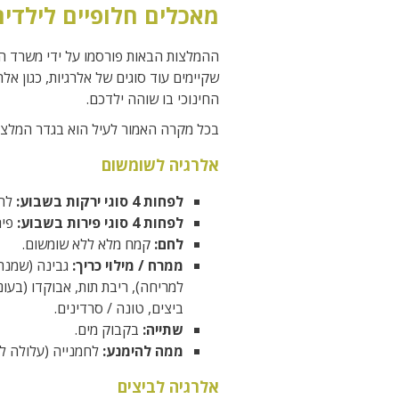
מאכלים חלופיים לילדים
ההמלצות הבאות פורסמו על ידי משרד הבר
שקיימים עוד סוגים של אלרגיות, כגון אל
החינוכי בו שוהה ילדכם.
בכל מקרה האמור לעיל הוא בגדר המלצה
אלרגיה לשומשום
לפחות 4 סוגי ירקות בשבוע:
להג
לפחות 4 סוגי פירות בשבוע:
פיר
לחם:
קמח מלא ללא שומשום.
ממרח / מילוי כריך:
למריחה), ריבת תות, אבוקדו (בע
ביצים, טונה / סרדינים.
שתייה:
בקבוק מים.
ממה להימנע:
לחמנייה (עלולה ל
אלרגיה לביצים