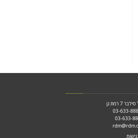
ר 7 רמת גן
03-633-88
rdm@rdm.co
ישות