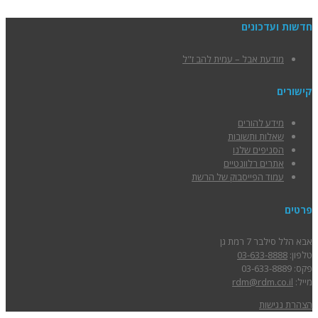
חדשות ועדכונים
מודעת אבל – עמית להב ז"ל
קישורים
מידע להורים
שאלות ותשובות
הסניפים שלנו
אתרים רלוונטיים
עמוד הפייסבוק של הרשת
פרטים
אבא הלל סילבר 7 רמת גן
טלפון:
03-633-8888
פקס: 03-633-8889
מייל:
rdm@rdm.co.il
הצהרת נגישות