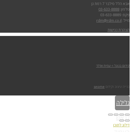
אבא הלל סילבר 7 רמת גן
טלפון:
03-633-8888
פקס: 03-633-8889
מייל:
rdm@rdm.co.il
הצהרת נגישות
קידום בגוגל > עמית אדלר
בנייה עיצוב וקידום
seome
גלילה
לראש
דילוג לתוכן