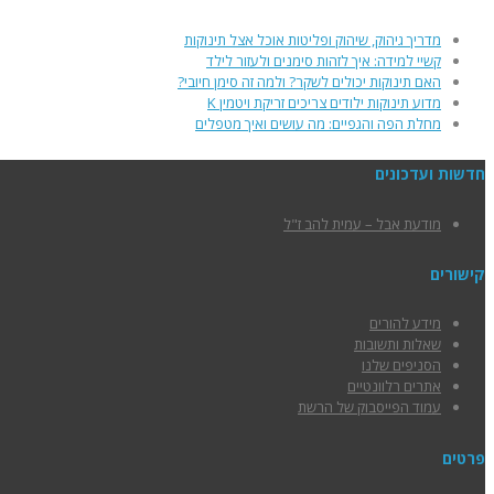
מדריך גיהוק, שיהוק ופליטות אוכל אצל תינוקות
קשיי למידה: איך לזהות סימנים ולעזור לילד
האם תינוקות יכולים לשקר? ולמה זה סימן חיובי?
מדוע תינוקות ילודים צריכים זריקת ויטמין K
מחלת הפה והגפיים: מה עושים ואיך מטפלים
חדשות ועדכונים
מודעת אבל – עמית להב ז"ל
קישורים
מידע להורים
שאלות ותשובות
הסניפים שלנו
אתרים רלוונטיים
עמוד הפייסבוק של הרשת
פרטים