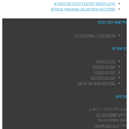
מדוע תינוקות ילודים צריכים זריקת ויטמין K
מחלת הפה והגפיים: מה עושים ואיך מטפלים
חדשות ועדכונים
מודעת אבל – עמית להב ז"ל
קישורים
מידע להורים
שאלות ותשובות
הסניפים שלנו
אתרים רלוונטיים
עמוד הפייסבוק של הרשת
פרטים
אבא הלל סילבר 7 רמת גן
טלפון:
03-633-8888
פקס: 03-633-8889
מייל:
rdm@rdm.co.il