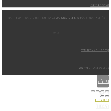
הצהרת נגישות
כל הזכויות שמורות ©
רשת דובדבן מעונות יום
בפיקוח משרד החינוך, משרד העבודה ומשרד
הבריאות
קידום בגוגל > עמית אדלר
בנייה עיצוב וקידום
seome
גלילה
לראש
דילוג לתוכן
העמוד