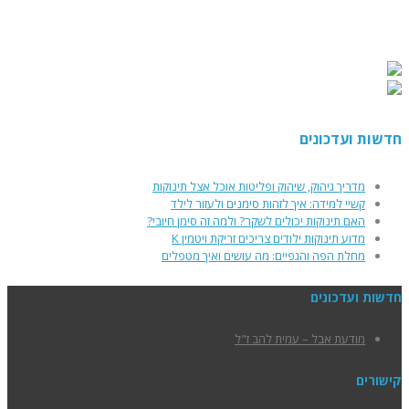
חדשות ועדכונים
מדריך גיהוק, שיהוק ופליטות אוכל אצל תינוקות
קשיי למידה: איך לזהות סימנים ולעזור לילד
האם תינוקות יכולים לשקר? ולמה זה סימן חיובי?
מדוע תינוקות ילודים צריכים זריקת ויטמין K
מחלת הפה והגפיים: מה עושים ואיך מטפלים
חדשות ועדכונים
מודעת אבל – עמית להב ז"ל
קישורים