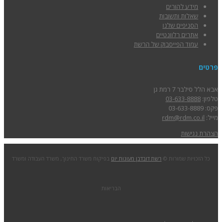
מידע להורים
שאלות ותשובות
הסניפים שלנו
אתרים רלוונטיים
עמוד הפייסבוק של הרשת
פרטים
אבא הלל סילבר 7 רמת גן
טלפון:
03-633-8888
פקס: 03-633-8889
מייל:
rdm@rdm.co.il
הצהרת נגישות
כל הזכויות שמורות ©
רשת דובדבן מעונות יום
בפיקוח משרד החינוך, משרד העבודה ומשרד
הבריאות