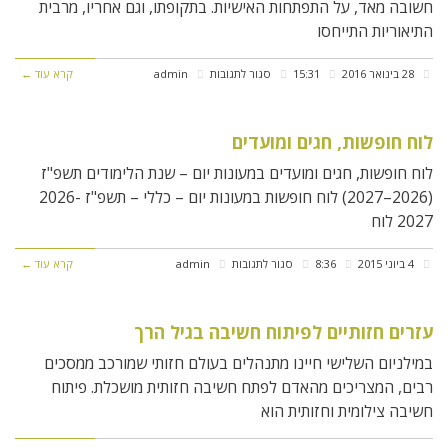
עמית
חשובה מאד, על התפתחות האישיות. בתקופתו, וגם אחריו, מרבית
התיאוריות התייחסו
להב
ז"ל
על
28 בינואר 2016
15:31
סגור לתגובות
admin
קרא עוד ←
מערך
משפחתי
לוח חופשות, חגים ומועדים
לוח חופשות, חגים ומועדים במעונות יום – שנת הלימודים תשפ"ז
(2026–2027) לוח חופשות במעונות יום – כללי – תשפ"ז 2026-
2027 לוח
על
4 ביוני 2015
8:36
סגור לתגובות
admin
קרא עוד ←
לוח
חופשות,
עזרים חזותיים לפיתוח חשיבה בגיל הרך
חגים
במילניום השלישי חיינו מתנהלים בעולם חזותי שמורכב ממסכים
ומועדים
רבים, המצריכים מהאדם לפתח חשיבה חזותית מושכלת. פיתוח
חשיבה צילומית וחזותית הוא