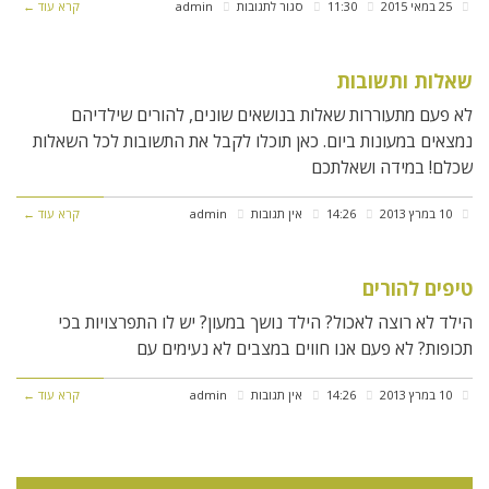
על
25 במאי 2015
11:30
סגור לתגובות
admin
קרא עוד ←
עזרים
חזותיים
שאלות ותשובות
לפיתוח
לא פעם מתעוררות שאלות בנושאים שונים, להורים שילדיהם
חשיבה
נמצאים במעונות ביום. כאן תוכלו לקבל את התשובות לכל השאלות
שכלם! במידה ושאלתכם
בגיל
הרך
10 במרץ 2013
14:26
אין תגובות
admin
קרא עוד ←
טיפים להורים
הילד לא רוצה לאכול? הילד נושך במעון? יש לו התפרצויות בכי
תכופות? לא פעם אנו חווים במצבים לא נעימים עם
10 במרץ 2013
14:26
אין תגובות
admin
קרא עוד ←