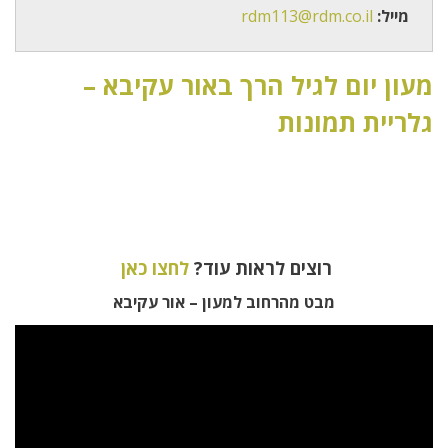
מייל:
rdm113@rdm.co.il
מעון יום לגיל הרך באור עקיבא –
גלריית תמונות
רוצים לראות עוד?
לחצו כאן
מבט מהרחוב למעון – אור עקיבא