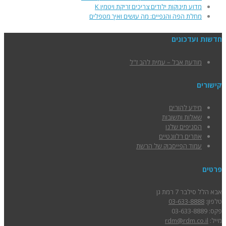
מדוע תינוקות ילודים צריכים זריקת ויטמין K
מחלת הפה והגפיים: מה עושים ואיך מטפלים
חדשות ועדכונים
מודעת אבל – עמית להב ז"ל
קישורים
מידע להורים
שאלות ותשובות
הסניפים שלנו
אתרים רלוונטיים
עמוד הפייסבוק של הרשת
פרטים
אבא הלל סילבר 7 רמת גן
טלפון:
03-633-8888
פקס: 03-633-8889
מייל:
rdm@rdm.co.il