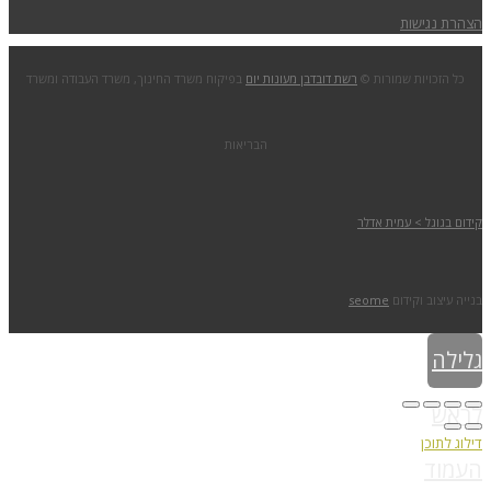
הצהרת נגישות
כל הזכויות שמורות ©
רשת דובדבן מעונות יום
בפיקוח משרד החינוך, משרד העבודה ומשרד
הבריאות
קידום בגוגל > עמית אדלר
בנייה עיצוב וקידום
seome
גלילה
לראש
דילוג לתוכן
העמוד