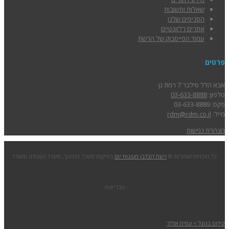
שאלות ותשובות
הסניפים שלנו
אתרים רלוונטיים
עמוד הפייסבוק של הרשת
פרטים
אבא הלל סילבר 7 רמת גן
טלפון:
03-633-8888
פקס: 03-633-8889
מייל:
rdm@rdm.co.il
הצהרת נגישות
כל הזכויות שמורות ©
רשת דובדבן מעונות יום
בפיקוח משרד החינוך, משרד העבודה ומשרד
הבריאות
קידום בגוגל > עמית אדלר