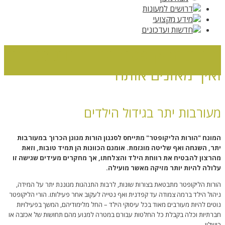
דרושים למעונות
מידע מקצועי
חדשות ועדכונים
הורות הליקופטר: מהי הורות מגוננת
ואיך מאזנים אותה
מעורבות יתר בגידול הילדים
ראשי
»
מידע מקצועי
»
הורות הליקופטר: מהי הורות מגוננת ואיך מאזנים אותה
המונח "הורות הליקופטר" מתייחס לסגנון הורות מגונן הכרוך במעורבות
יתר, השגחה ואף שליטה מוגזמת. אומנם הכוונות הן תמיד טובות, וזאת
מהרצון להבטיח את רווחת הילד והצלחתו, אך מחקרים מעידים שגישה זו
עלולה להיות יותר מזיקה מאשר מועילה.
הורות הליקופטר מתבטאת בצורות שונות, לרבות התנהגות מגוננת יתר על המידה,
ניהול הילד ברמה צמודה עד קפדנית ואף נטייה לעקוב אחר פעילותו. הורי הליקופטר
נוטים להיות מעורבים מאוד בכל עיסוקי הילד – החל מלימודיהם, המשך בפעילויות
חברתיות וכלה בקבלת כל החלטות עבורם במטרה למנוע מהם תחושות של אכזבה או
כישלון.