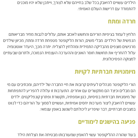
הילדים עשויים להיאבק בכל שלב בחייהם שלא לצורך, וייתכן שלא יהיו מוכנים
להתמודד עם דרישות העולם האמיתי.
חרדה ומתח
הלחץ לעמוד בציפיות הוריהם והחשש לאכזב אותם, עלולים לגבות מחיר מבריאותם
הנפשית של הילדים. מבלי משים, הורות הליקופטר מטפחת חרדה ומתח, מכיוון שילדים
מרגישים מוצפים מהבדיקה התמידית ומהלחץ להצליח. יתרה מכך, היעדר אוטונומיה
עלול להחריף את תחושות חוסר האונים וההערכה העצמית הנמוכה, ולתרום שבעתיים
למצוקה הפסיכולוגית.
מיומנויות חברתיות לקויות
הורי הליקופטר מנהלים לעיתים קרובות את חיי החברה של ילדיהם, ומכתיבים עם מי
הם מבלים וכיצד הם מתקשרים עם אחרים. התערבות זו עלולה להפריע להתפתחות
של מיומנויות חברתיות בסיסיות, כגון אמפתיה, תקשורת ופתרון קונפליקטים. ילדים
עשויים להיאבק ליצור מערכות יחסים אמיתיות, ועשויים לסמוך על הוריהם כדי לנווט
במצבים חברתיים, דבר שיפריע ליכולתם לשגשג באופן עצמאי.
פגיעה בהישגים לימודיים
בעוד שהורה ההליקופטר עשוי להאמין שמעורבותו מבטיחה את הצלחת הילד