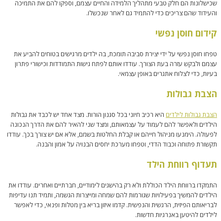
שכישלונות הם חלק טבעי מתהליך הלמידה והחיים עצמם, וספקו להם את התמיכה
והעידוד שהם צריכים כדי להתמיד גם לאחר שנכשלו.
קידום חוסן נפשי
טפחו חוסן נפשי על ידי יצירת סביבה תומכת, בה ילדים מרגישים בטוחים להביע את
עצמם ולבקש עזרה בעת הצורך. עודדו אותם לפתח גישות התמודדות וכישורי פתרון
בעיות, כדי לצלוח אתגרים באופן עצמאי.
הצבת גבולות
הצבת גבולות לילדים
היא רכיב חיוני בכל סגנון הורות. מצד אחד יש לכבד את גבולות
הילדים ולאפשר להם לעמוד על עצמאותם, ומצד שני להאיר להם את הדרך הנכונה
לפעולה. הימנעו מניהול חייהם או קבלת החלטות בשמם, אלא אם יש צורך בכך. עודדו
תקשורת פתוחה וכבוד הדדי, וטפחו מערכת יחסים הבנויה על אמון והבנה.
תעדוף רווחת הילד
התמקדו ברווחת הילד הכוללת ולא רק בהישגים לימודיים, חברתיים ואחרים. עודדו את
הילדים להמשיך בפעילויות שגורמות להם שמחה ומייצרות הגשמה, ותמיד תנו עדיפות
לבריאותם הפיזית, הרגשית והנפשית. קדמו איזון בריא בין מטלות ופנאי, כדי לאפשר
לילדים להיטען באנרגיות חדשות.