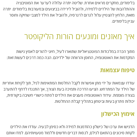
בלימודים, מחקרים מראים אחרת. שליטה יתרה עלולה לערער את המוטיבציה
וההתלהבות של הילדים ללמידה, ולהוביל לירידה בביצועים ובמעורבות בלימודים. יתרה
מזאת, הלחץ להצטיין עלול לגרום לרגרסיה, ולהוביל את הילד למצבי שחיקה וחוסר
עניין בלימודים.
איך מאזנים ומונעים הורות הליקופטר
מתוך הכרה במלכודות הפוטנציאליות שתוארו לעיל, חיוני להורים לאמץ גישות
המקדמות את האוטונומיה, החוסן והרווחה של ילדיהם. הנה כמה דרכים לעשות זאת:
טיפוח עצמאות
עודדו עצמאות על ידי מתן אפשרות לקבל החלטות המתאימות לגיל, תוך לקיחת אחריות
של הילד על המתרחש. הציעו הדרכה ותמיכה בעת הצורך, אך התנגדו לדחף להתערב
בצורה מוגזמת. עידוד האוטונומיה מעצים את הילדים לפתח כישורי חשיבה ביקורתית,
יכולות פתרון בעיות וביטחון בתהליך קבלת ההחלטות.
אימוץ הכישלון
הדגישו את ערכו של כישלון כהזדמנות למידה ולא כסימן לבעיה. עודדו את הילדים
לקחת סיכונים בהתאם לגילם, לנסות דברים חדשים וללמוד מטעויותיהם. למדו אותם