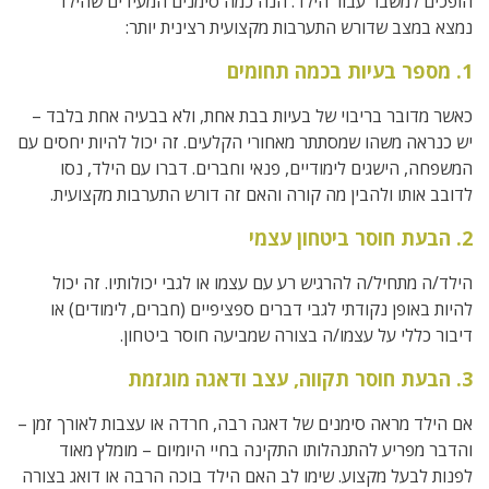
הופכים למשבר עבור הילד. הנה כמה סימנים המעידים שהילד
נמצא במצב שדורש התערבות מקצועית רצינית יותר:
1. מספר בעיות בכמה תחומים
כאשר מדובר בריבוי של בעיות בבת אחת, ולא בבעיה אחת בלבד –
יש כנראה משהו שמסתתר מאחורי הקלעים. זה יכול להיות יחסים עם
המשפחה, הישגים לימודיים, פנאי וחברים. דברו עם הילד, נסו
לדובב אותו ולהבין מה קורה והאם זה דורש התערבות מקצועית.
2. הבעת חוסר ביטחון עצמי
הילד/ה מתחיל/ה להרגיש רע עם עצמו או לגבי יכולותיו. זה יכול
להיות באופן נקודתי לגבי דברים ספציפיים (חברים, לימודים) או
דיבור כללי על עצמו/ה בצורה שמביעה חוסר ביטחון.
3. הבעת חוסר תקווה, עצב ודאגה מוגזמת
אם הילד מראה סימנים של דאגה רבה, חרדה או עצבות לאורך זמן –
והדבר מפריע להתנהלותו התקינה בחיי היומיום – מומלץ מאוד
לפנות לבעל מקצוע. שימו לב האם הילד בוכה הרבה או דואג בצורה