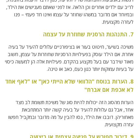
לריב עם ילדים אחרים וכן הלאה. אז לפני שאתם מענישים את הילד,
ובמיוחד אם מדובר במשהו שחוזר על עצמו ואינו חד פעמי – פנו
לעזרה מקצועית.
7. התנהגות הרסנית שחוזרת על עצמה
משיכה בשיער, חיטוט בעור או בציפורניים עלולים להעיד על בעיה
אחרת. אם הילד עוסק בפעילויות הרסניות שחוזרות על עצמן, חשוב
מאוד שידבר עם בעל מקצוע בהקדם. פעילויות אלה הן למעשה כיסוי
על בעיות עמוקות יותר כגון כעס, כאב או טינה.
8. הערות בנוסח "הלוואי שלא הייתי כאן" או "לאף אחד
לא אכפת אם אברח"
הערות מהסוג הזה יכולות להיות סוג של משיכת תשומת לב מצד
אחד, אבל גם עלולות להעיד על בעיה קשה יותר המתחבאת
מאחוריהן. דובבו את הילד, נסו להבין על מה מדובר ובמקביל חפשו
עזרה מקצועית.
9. דיבור מפורש על פגיעה עצמית או ביצועה