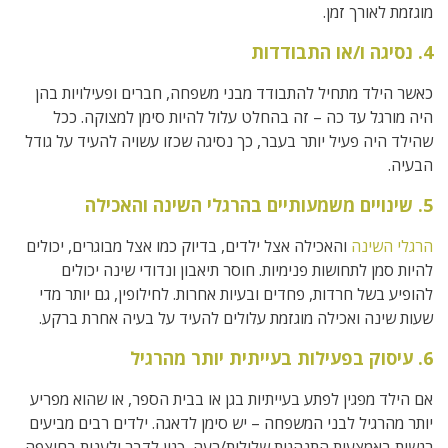
מוגזמת לאורך זמן.
4. נסיגה ו/או התבודדות
כאשר הילד מתחיל להתבודד מבני משפחה, חברים ופעילויות בהן
היה מורגל עד כה – זה בהחלט עלול להיות סימן למצוקה. ככל
שהילד היה פעיל יותר בעבר, כך נסיגה שכזו עשויה להעיד על גודל
הבעיה.
5. שינויים משמעותיים בהרגלי השינה והאכילה
הרגלי השינה
והאכילה אצל ילדים, בדיוק כמו אצל מבוגרים, יכולים
להיות סמן לתחושות פנימיות. חוסר תיאבון ונדודי שינה יכולים
להופיע בשל חרדות, פחדים ובעיות אחרות. לחילופין, גם יותר מדי
שעות שינה ואכילה מוגזמת עלולים להעיד על בעיה אחרת ברקע.
6. עיסוק בפעילות בעייתית יותר מהרגיל
אם הילד מפגין לפתע בעייתיות בגן או בבית הספר, או שהוא מפריע
יותר מהרגיל לבני המשפחה – יש סימן לדאגה. ילדים רבים מביעים
רגשות באמצעות התנהגות שלילית/רעה, כגון לדבר ולענות בחוצפה,