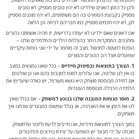
הטובות של כולם הן המכשול. אנו חיים בתרבות שאוהבת להשוות,
ולכן כל הזמן דואגים שילדינו לא יהיו טובים מספיק: לא טובים
מספיק בקבוצת הספורט בה הם משתתפים, לא יהיו מוכנים מספיק
לגן, לא יהיו חכמים מספיק כמו חבריהם לכיתה וכן הלאה.
אנו דואגים שאם ילדינו לא יעמדו בדרישות, זו תהיה אשמתנו כהורים
ומחנכים. התמקדות היתר בהצלחת הילדים והתלמידים שלנו –
הופכת למעשה למכשול. מצב זה מוחמר על ידי שני כוחות עיקריים
שפועלים אצל רוב ההורים והמורים:
1. הצורך בתוצאות ובסיפוק מיידיים
– ככל שאנו נמצאים במצב
בו אין לנו שליטה, אנו עלולים לסגת למצבים בהם אנו כן שולטים.
אם למידה מבוססת משחק היא נושא מעורפל, יש כאלה שיעדיפו את
הלמידה הרגילה מבוססת העובדות.
2. חוסר הנוחות המובנה שלנו בנוגע למשחק
– אם בגלל שאין
לנו את הזמן או את האנרגיה, או בגלל שפשוט כמבוגרים שכחנו איך
משחקים.
בתוך הצורך לתוצאות מיידיות, אנו חייבים לדעת ולזכור שלמשחק
מונחה על ידי מבוגר יש השפעה על יצירת נוירונים והחיבורים