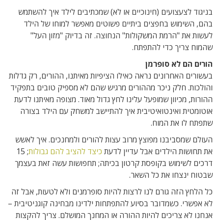
בניגוד לצעצועים (חינוכיים או לא) שמכתיבים לילד איך להשתמש
בהם, השימוש בחפצים ביתיים פשוטים מאפשר למוחו של הילד
לעשות את "הרמת המשקולות" הנחוצה. זה בדיוק "מזון העל"
שהמוח צריך כדי להתפתח.
הורים הם לא סופרמן
בעשורים האחרונים נראה כאילו הציפיות מאיתנו, ההורים, רק גדלות
והולכות. חלק ניכר מההורים מרגיש שהם לא מספיק טובים בתפקיד
ההורות, מכיוון שמופעל עלינו לחץ גדול מאוד. מצופה מאיתנו לדעת
אוטומטית ואינטואיטיבית איך להתיישב למשחק עם הילד בצורה
שתפתח לו את המוח.
העולם שמסביבנו מפוצץ מרוב עצות להורים ולמחנכים. איך לאשש
את תחושות הילדים אבל עדיין לדעת
כיצד להציב להם גבולות
; 15
דרכים לשימוש בקופסת קרטון בכיתה; תחפושות עשה זאת בעצמך
שבטוח ינצחו את כל השאר.
כל הלחץ הזה גורם לנו לרצות להיות סופרמנים ולא לטעות, אבל זה
לא אפשרי. כשמדובר בסיוע להתפתחות ילדינו מבחינה קוגניטיבית –
אנחנו לא צריכים להיות ההורה או המחנך המושלם. צריך להקצות