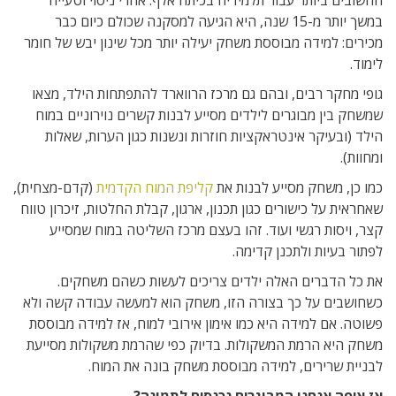
החשובים ביותר עבור תלמידיה בכיתה אלף. אחרי ניסוי וטעייה
במשך יותר מ-15 שנה, היא הגיעה למסקנה שכולם כיום כבר
מכירים: למידה מבוססת משחק יעילה יותר מכל שינון יבש של חומר
לימוד.
גופי מחקר רבים, ובהם גם מרכז הרווארד להתפתחות הילד, מצאו
שמשחק בין מבוגרים לילדים מסייע לבנות קשרים נוירוניים במוח
הילד (ובעיקר אינטראקציות חוזרות ונשנות כגון הערות, שאלות
ומחוות).
כמו כן, משחק מסייע לבנות את
קליפת המוח הקדמית
(קדם-מצחית),
שאחראית על כישורים כגון תכנון, ארגון, קבלת החלטות, זיכרון טווח
קצר, ויסות רגשי ועוד. זהו בעצם מרכז השליטה במוח שמסייע
לפתור בעיות ולתכנן קדימה.
את כל הדברים האלה ילדים צריכים לעשות כשהם משחקים.
כשחושבים על כך בצורה הזו, משחק הוא למעשה עבודה קשה ולא
פשוטה. אם למידה היא כמו אימון אירובי למוח, אז למידה מבוססת
משחק היא הרמת המשקולות. בדיוק כפי שהרמת משקולות מסייעת
לבניית שרירים, למידה מבוססת משחק בונה את המוח.