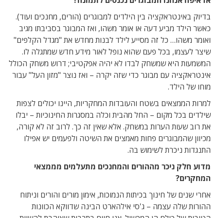
אז איפה אנחנו המבוגרים נכנסים לתמונה?
בדיוק באינטראקציה בין הילדים למבוגרים (הורים, מחנכים ועוד).
כאשר הילד מביע דעה או אומר משהו, ואז המבוגר בסביבתו מגיב
ואומר משהו… כל זה מסייע לילד לבנות מחדש את "מגדל הקלפים"
שיצר לעצמו, בכל פעם שהוא נופל לאור מידע חדש שמתגלה לו.
המשמעות היא שמשחק לבדו לא יהיה אפקטיבי; דרוש משחק הכולל
אינטראקציה עם מבוגר כדי שזה יקרה – ואז נוצר "מזון העל" עבור
מוחו של הילד.
למרות הממצאים בשטח והעובדות המחקריות, היינו יכולים לצפות
שילדים בכל מקום – החל מהבית וכלה במסגרות החינוכיות – יבלו
את רוב שעות הערות במשחק. אלא שאין זה כך. לרוב זה לא קורה,
מכיוון שהמבוגרים פחות מאמצים את השיטה ולפעמים יש אפילו
התנגדות ניכרת לשימוש בה.
מדוע חלק ניכר מההורים והמחנכים מתעלמים מממצאי
המחקרים?
אחרי שנים של חינוך בכיתות הנמוכות, אימון מורים והורים וניתוח
ההורות שלה עצמה – ג'סי אילהארט הבינה שדווקא הכוונות