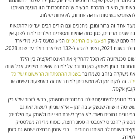
ביניהם. אין ספק שקבלת תוצאות מיידיות, כגון ילד שלמד להשתמש
באותיות, היא די ממכרת. הבעיה ש"ההתמכרות" הזו מונעת מאיתנו
להשתמש בשיטות הוראה אחרות, לא פחות יעילות.
מצד אחד זה ברור ומובן. מחנכים וגם הורים רבים יעדיפו להתגאות
בהישגים מדידים, כגון כמה אותיות ומספרים הילדים למדו לשנן. אין
זה סתם ששוק
הצעצועים החינוכיים
הגיע כמעט ל-70 מיליארד
דולר בשנת 2021, וצפוי להגיע ל-132 מיליארד דולר עד שנת 2028.
שום טכנולוגיה לא תוכל להחליף את האינטראקציה בין הילד
והמבוגר בזמן משחק. כאן מדובר על למידה שאינה מיידית, אבל שווה
את משקלה בזהב כשמדובר
בשנות ההתפתחות הראשונות של כל
ילד
. זה לוקח זמן ולא ממש ניתן למדוד את זה באמצעות רשימה או
קובץ אקסל.
בכל הנוגע להימנעות שלנו כמבוגרים ממשחק, כדאי לזכור שלא רק
ששיטה זו שווה שנשקיע בה זמן – אלא שניתן לעשות זאת גם
במינונים נמוכים מאוד. לא צריך לשבת חצי יום ולשחק עם הילדים;
מספיק להכניס לאמבטיה ספוג רחצה, כוסות מדידה מפלסטיק
וקצת תשומת לב מאיתנו ההורים – כדי שזמן הרחצה ישמש גם כזמן
למידה.