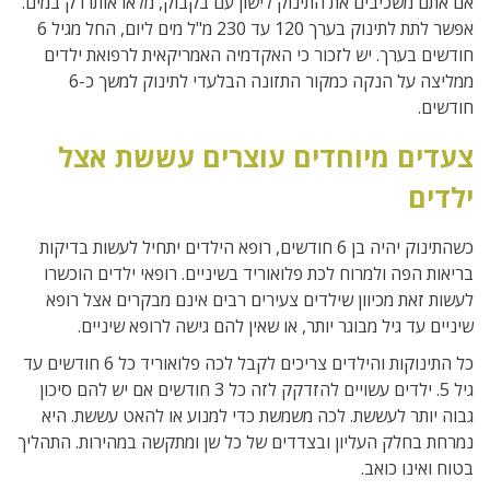
אם אתם משכיבים את התינוק לישון עם בקבוק, מלאו אותו רק במים.
אפשר לתת לתינוק בערך 120 עד 230 מ"ל מים ליום, החל מגיל 6
חודשים בערך. יש לזכור כי האקדמיה האמריקאית לרפואת ילדים
ממליצה על הנקה כמקור התזונה הבלעדי לתינוק למשך כ-6
חודשים.
צעדים מיוחדים עוצרים עששת אצל
ילדים
כשהתינוק יהיה בן 6 חודשים, רופא הילדים יתחיל לעשות בדיקות
בריאות הפה ולמרוח לכת פלואוריד בשיניים. רופאי ילדים הוכשרו
לעשות זאת מכיוון שילדים צעירים רבים אינם מבקרים אצל רופא
שיניים עד גיל מבוגר יותר, או שאין להם גישה לרופא שיניים.
כל התינוקות והילדים צריכים לקבל לכה פלואוריד כל 6 חודשים עד
גיל 5. ילדים עשויים להזדקק לזה כל 3 חודשים אם יש להם סיכון
גבוה יותר לעששת. לכה משמשת כדי למנוע או להאט עששת. היא
נמרחת בחלק העליון ובצדדים של כל שן ומתקשה במהירות. התהליך
בטוח ואינו כואב.